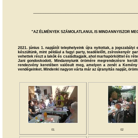
__________________________________________
"AZ ÉLMÉNYEK SZÁMOLATLANUL IS MINDANNYISZOR ME
2021. június 1. napjától telephelyeink újra nyitottak, a jogszabál
készültünk, mint például a fagyi party, teadélelőtt, zsíroskenyér pa
vehettek részt a lakók és családtagjaik, ahol marhapörkölttel és r
Jani gondoskodott. Mindannyiunk örömére megrendezésre került 
rendezvény keretében valósult meg, amelyen a zenét a Kemény gi
vendégeinket. Mindenki nagyon várta már az újranyitás napját, örö
01
02