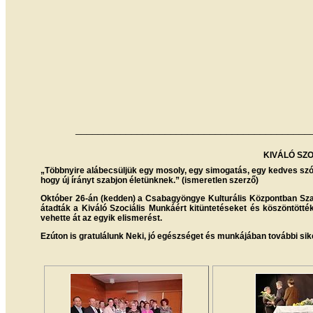
__________________________________________
KIVÁLÓ SZ
„Többnyire alábecsüljük egy mosoly, egy simogatás, egy kedves szó, 
hogy új írányt szabjon életünknek.” (ismeretlen szerző)
Október 26-án (kedden) a Csabagyöngye Kulturális Központban Szarv
átadták a Kiváló Szociális Munkáért kitüntetéseket és köszöntötté
vehette át az egyik elismerést.
Ezúton is gratulálunk Neki, jó egészséget és munkájában további si