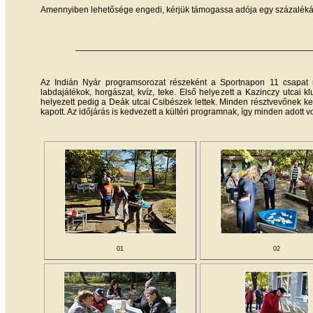
Amennyiben lehetősége engedi, kérjük támogassa adója egy százalékáv
__________________________________________
Az Indián Nyár programsorozat részeként a Sportnapon 11 csapat mé
labdajátékok, horgászat, kvíz, teke. Első helyezett a Kazinczy utcai
helyezett pedig a Deák utcai Csibészek lettek. Minden résztvevőnek k
kapott. Az időjárás is kedvezett a kültéri programnak, így minden adott v
01
02