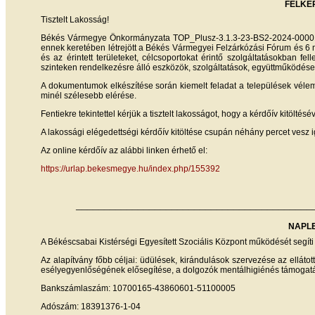
FELKÉ
Tisztelt Lakosság!
Békés Vármegye Önkormányzata TOP_Plusz-3.1.3-23-BS2-2024-00001 
ennek keretében létrejött a Békés Vármegyei Felzárkózási Fórum és 6 
és az érintett területeket, célcsoportokat érintő szolgáltatásokban f
szinteken rendelkezésre álló eszközök, szolgáltatások, együttműködése
A dokumentumok elkészítése során kiemelt feladat a települések vél
minél szélesebb elérése.
Fentiekre tekintettel kérjük a tisztelt lakosságot, hogy a kérdőív kitölt
A lakossági elégedettségi kérdőív kitöltése csupán néhány percet vesz
Az online kérdőív az alábbi linken érhető el:
https://urlap.bekesmegye.hu/index.php/155392
__________________________________________
NAPLE
A Békéscsabai Kistérségi Egyesített Szociális Központ működését segít
Az alapítvány főbb céljai: üdülések, kirándulások szervezése az elláto
esélyegyenlőségének elősegítése, a dolgozók mentálhigiénés támogat
Bankszámlaszám: 10700165-43860601-51100005
Adószám: 18391376-1-04