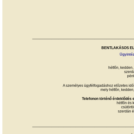
__________________________________________
BENTLAKÁSOS EL
Ügyinté
hétfőn, kedden,
szerdá
pént
A személyes ügyfélfogadáshoz előzetes idő
mely hétfőn, kedden,
Telefonon történő érdeklődés 
hétfőn és 
csütört
szerdán é
__________________________________________