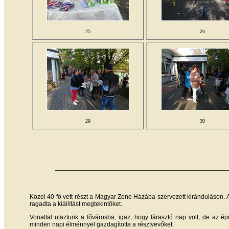
25
26
29
30
__________________________________________
Közel 40 fő vett részt a Magyar Zene Házába szervezett kiránduláson. A
ragadta a kiállítást megtekintőket.
Vonattal utaztunk a fővárosba, igaz, hogy fárasztó nap volt, de az é
minden napi élménnyel gazdagította a résztvevőket.