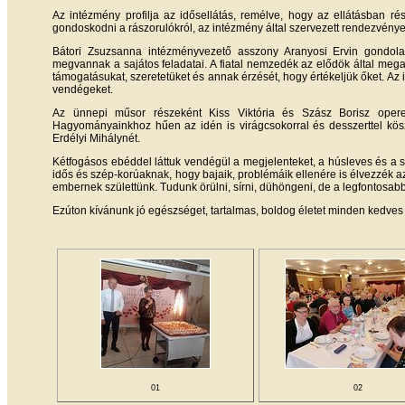
Az intézmény profilja az idősellátás, remélve, hogy az ellátásban ré
gondoskodni a rászorulókról, az intézmény által szervezett rendezvények
Bátori Zsuzsanna intézményvezető asszony Aranyosi Ervin gondola
megvannak a sajátos feladatai. A fiatal nemzedék az elődök által megalk
támogatásukat, szeretetüket és annak érzését, hogy értékeljük őket. Az
vendégeket.
Az ünnepi műsor részeként Kiss Viktória és Szász Borisz operett 
Hagyományainkhoz hűen az idén is virágcsokorral és desszerttel köszö
Erdélyi Mihálynét.
Kétfogásos ebéddel láttuk vendégül a megjelenteket, a húsleves és a ser
idős és szép-korúaknak, hogy bajaik, problémáik ellenére is élvezzék a
embernek születtünk. Tudunk örülni, sírni, dühöngeni, de a legfontosabb
Ezúton kívánunk jó egészséget, tartalmas, boldog életet minden kedves 
01
02