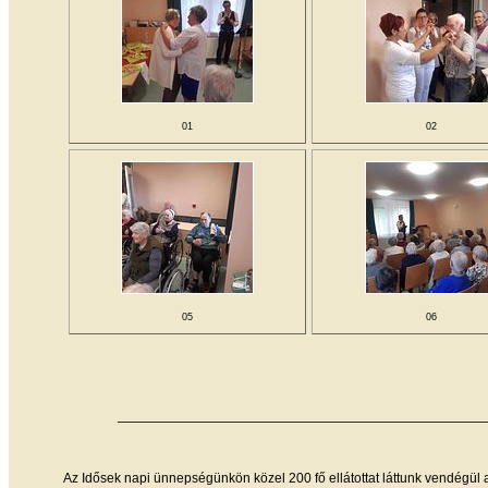
01
02
05
06
__________________________________________
Az Idősek napi ünnepségünkön közel 200 fő ellátottat láttunk vendégül 