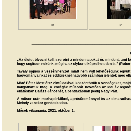
01
02
__________________________________________
„Az életet élvezni kell, szeretni a mindennapokat és mindent, ami k
hogy segítsen nekünk, még ha ez olykor elképzelhetetlen is.” (Robe
Tavaly sajnos a veszélyhelyzet miatt nem volt lehetőségünk együt
hagyományainkat és eddigieknél nagyobb számban jelentek meg ellátot
Máté Péter Most élsz című dalával köszöntöttük a vendégeket, majd
hallgathattuk meg. A kollégák műsorát követően az idei év legidős
ellátásban Balázs Jánosnét, a bentlakásban pedig Nagy Pált.
A műsor után marhapörkölttel, aprósüteménnyel és az elmaradhatat
Melody zenekar gondoskodott.
Idősek világnapja: 2021. október 1.