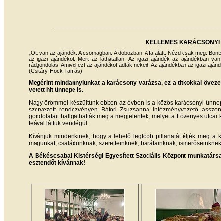
__________________________________________
KELLEMES KARÁCSONYI 
„Ott van az ajándék. A csomagban. A dobozban. A fa alatt. Nézd csak meg. Bont
az igazi ajándékot. Mert az láthatatlan. Az igazi ajándék az ajándékban van
rádgondolás. Amivel ezt az ajándékot adták neked. Az ajándékban az igazi ajándé
(Csitáry-Hock Tamás)
Megérint mindannyiunkat a karácsony varázsa, ez a titkokkal övez
vetett hit ünnepe is.
Nagy örömmel készültünk ebben az évben is a közös karácsonyi ünnep
szervezett rendezvényen Bátori Zsuzsanna intézményvezető asszon
gondolatait hallgathatták meg a megjelentek, melyet a Fövenyes utcai 
teával láttuk vendégül.
Kívánjuk mindenkinek, hogy a lehető legtöbb pillanatát éljék meg a 
magunkat, családunknak, szeretteinknek, barátainknak, ismerőseinknek.
A Békéscsabai Kistérségi Egyesített Szociális Központ munkatárs
esztendőt kívánnak!